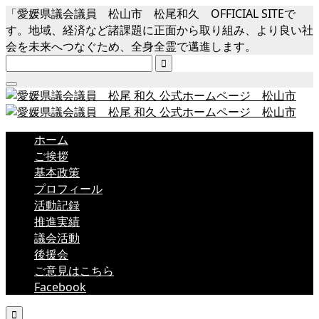
「愛媛県議会議員 松山市 松尾和久 OFFICIAL SITEで
す。地域、経済など諸課題に正面から取り組み、より良い社
会を未来へつなぐため、全身全霊で邁進します。

ホーム
ご挨拶
基本政策
プロフィール
活動記録
推進実績
議会活動
後援会
ご意見はこちら
Facebook
