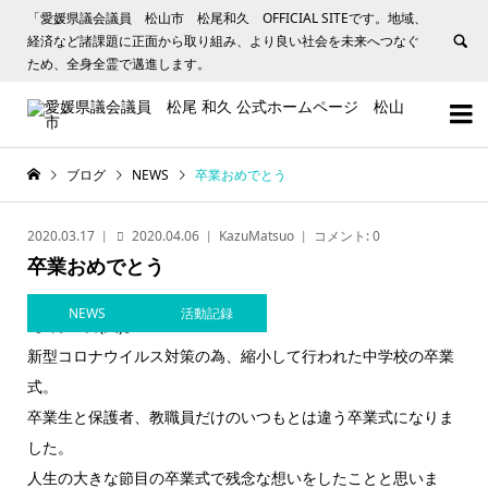
「愛媛県議会議員 松山市 松尾和久 OFFICIAL SITEです。地域、
経済など諸課題に正面から取り組み、より良い社会を未来へつなぐ
ため、全身全霊で邁進します。


ブログ
NEWS
卒業おめでとう
2020.03.17
2020.04.06
KazuMatsuo
コメント:
0
卒業おめでとう
NEWS
活動記録
【3月17日(火)】
新型コロナウイルス対策の為、縮小して行われた中学校の卒業
式。
卒業生と保護者、教職員だけのいつもとは違う卒業式になりま
した。
人生の大きな節目の卒業式で残念な想いをしたことと思いま