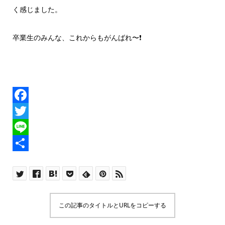
く感じました。
卒業生のみんな、これからもがんばれ〜
❗️
F
a
T
c
w
L
e
i
i
共
b
t
n
有
o
t
e
この記事のタイトルとURLをコピーする
o
e
k
r