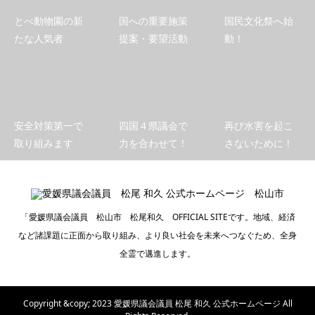
とべ動物園の新
国への重要施策
国民文化祭へ始
たな人気者
提案・要望活動
動！
安全対策第一で
四国４県議会で
再び水害を起こ
取り組みます
力を合わせて！
さないために！
「愛媛県議会議員 松山市 松尾和久 OFFICIAL SITEです。地域、経済
など諸課題に正面から取り組み、より良い社会を未来へつなぐため、全身
全霊で邁進します。
Copyright &copy; 2023 愛媛県議会議員 松尾 和久 公式ホームページ All