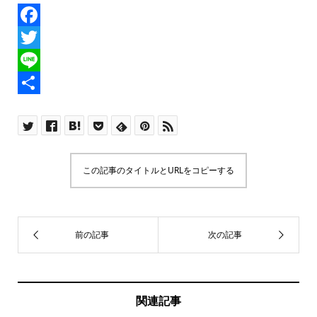
F
a
T
c
w
L
e
i
i
共
b
t
n
有
o
t
e
この記事のタイトルとURLをコピーする
o
e
k
r
関連記事