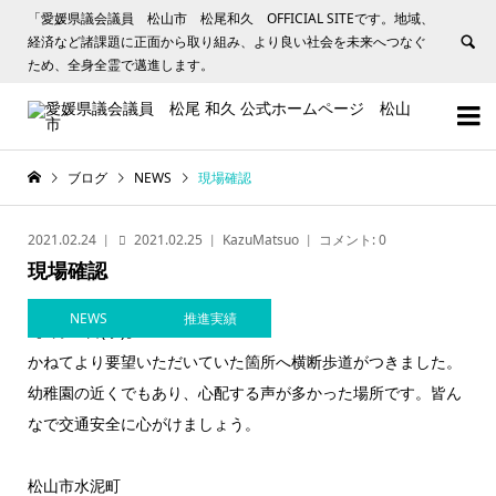
「愛媛県議会議員 松山市 松尾和久 OFFICIAL SITEです。地域、
経済など諸課題に正面から取り組み、より良い社会を未来へつなぐ
ため、全身全霊で邁進します。


ブログ
NEWS
現場確認
2021.02.24
2021.02.25
KazuMatsuo
コメント:
0
現場確認
NEWS
推進実績
【2月24日(水)】
かねてより要望いただいていた箇所へ横断歩道がつきました。
幼稚園の近くでもあり、心配する声が多かった場所です。皆ん
なで交通安全に心がけましょう。
松山市水泥町