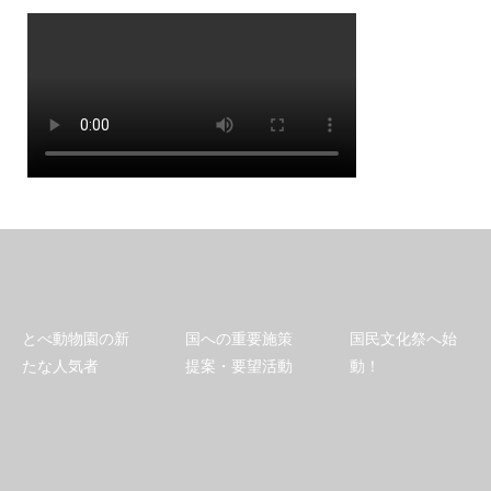
とべ動物園の新
国への重要施策
国民文化祭へ始
たな人気者
提案・要望活動
動！