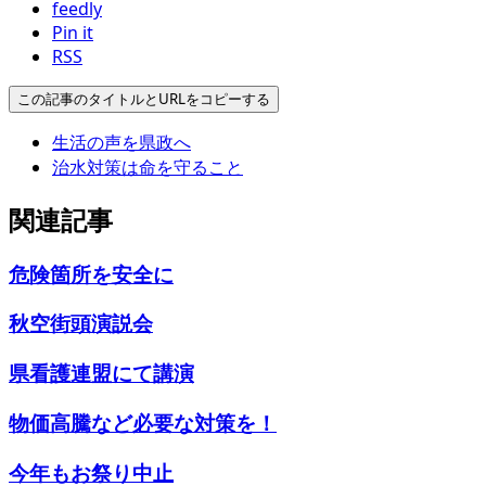
feedly
Pin it
RSS
この記事のタイトルとURLをコピーする
生活の声を県政へ
治水対策は命を守ること
関連記事
危険箇所を安全に
秋空街頭演説会
県看護連盟にて講演
物価高騰など必要な対策を！
今年もお祭り中止