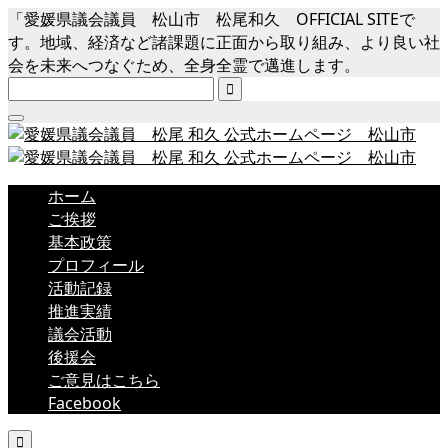
「愛媛県議会議員 松山市 松尾和久 OFFICIAL SITEで
す。地域、経済など諸課題に正面から取り組み、より良い社
会を未来へつなぐため、全身全霊で邁進します。

ホーム
ご挨拶
基本政策
プロフィール
活動記録
推進実績
議会活動
後援会
ご意見はこちら
Facebook
