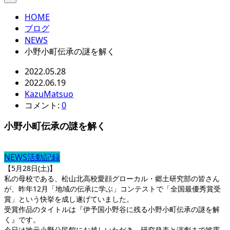
HOME
ブログ
NEWS
小野小町伝承の謎を解く
2022.05.28
2022.06.19
KazuMatsuo
コメント:
0
小野小町伝承の謎を解く
NEWS
活動記録
【5月28日(土)】
私の母校である、松山北高校愛顔グローカル・郷土研究部の皆さん
が、昨年12月「地域の伝承に学ぶ」コンテストで「全国最優秀賞受
賞」という快挙を成し遂げていました。
受賞作品のタイトルは『伊予国小野谷に残る小野小町伝承の謎を解
く』です。
今日は地元小野公民館にお越しいただき、研究発表と演劇まで披露