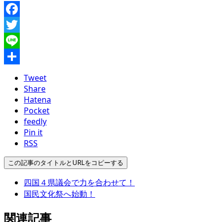
Facebook
Twitter
Line
共
Tweet
有
Share
Hatena
Pocket
feedly
Pin it
RSS
この記事のタイトルとURLをコピーする
四国４県議会で力を合わせて！
国民文化祭へ始動！
関連記事