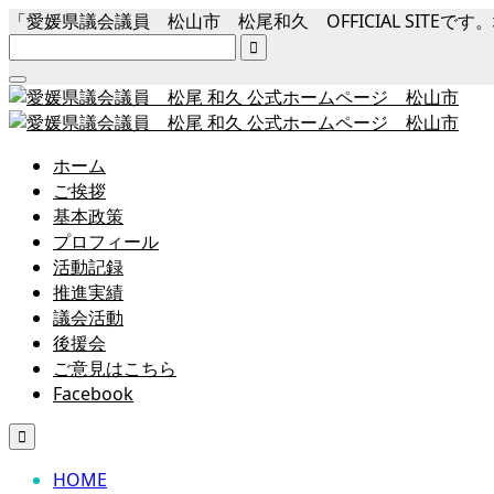
「愛媛県議会議員 松山市 松尾和久 OFFICIAL SI

ホーム
ご挨拶
基本政策
プロフィール
活動記録
推進実績
議会活動
後援会
ご意見はこちら
Facebook

HOME