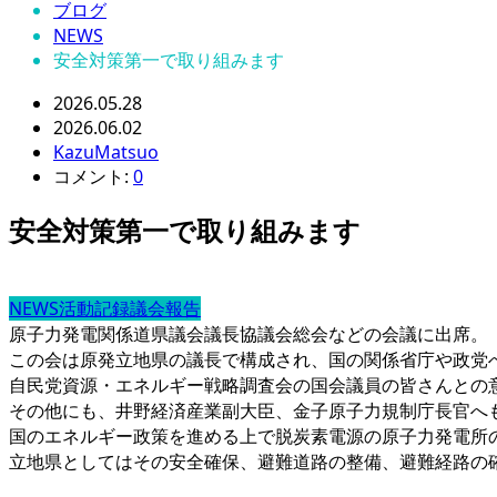
ブログ
NEWS
安全対策第一で取り組みます
2026.05.28
2026.06.02
KazuMatsuo
コメント:
0
安全対策第一で取り組みます
NEWS
活動記録
議会報告
原子力発電関係道県議会議長協議会総会などの会議に出席。
この会は原発立地県の議長で構成され、国の関係省庁や政党
自民党資源・エネルギー戦略調査会の国会議員の皆さんとの
その他にも、井野経済産業副大臣、金子原子力規制庁長官へ
国のエネルギー政策を進める上で脱炭素電源の原子力発電所
立地県としてはその安全確保、避難道路の整備、避難経路の