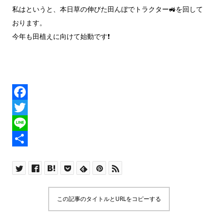
私はというと、本日草の伸びた田んぼでトラクター
🚜
を回して
おります。
今年も田植えに向けて始動です
❗️
F
a
T
c
w
L
e
i
i
共
b
t
n
有
o
t
e
この記事のタイトルとURLをコピーする
o
e
k
r