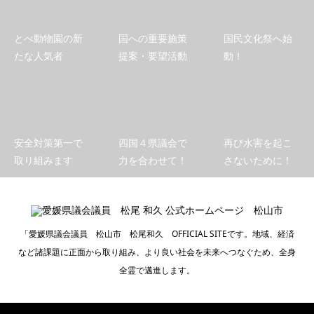
とべ動物園の新
国への重要施策
国民文化祭へ始
たな人気者
提案・要望活動
動！
安全対策第一で
四国４県議会で
再び水害を起こ
取り組みます
力を合わせて！
さないために！
「愛媛県議会議員 松山市 松尾和久 OFFICIAL SITEです。地域、経済
など諸課題に正面から取り組み、より良い社会を未来へつなぐため、全身
全霊で邁進します。