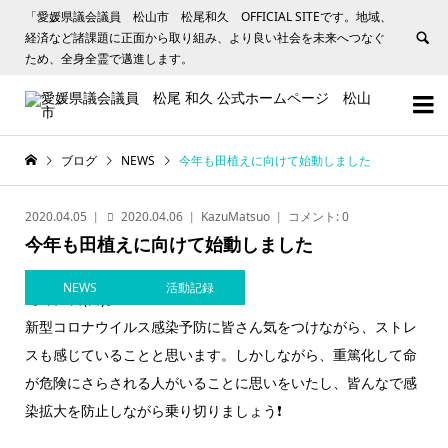
「愛媛県議会議員 松山市 松尾和久 OFFICIAL SITEです。地域、
経済など諸課題に正面から取り組み、より良い社会を未来へつなぐ
ため、全身全霊で邁進します。


ブログ
NEWS
今年も田植えに向けて始動しました
2020.04.05
2020.04.06
KazuMatsuo
コメント:
0
今年も田植えに向けて始動しました
NEWS
活動記録
【4月5日(日)】
新型コロナウイルス感染予防に皆さん気をつけながら、ストレ
スも感じていることと思います。しかしながら、重篤化して命
が危険にさらされる人がいることに思いをいたし、皆んなで感
染拡大を防止しながら乗り切りましょう
❗️